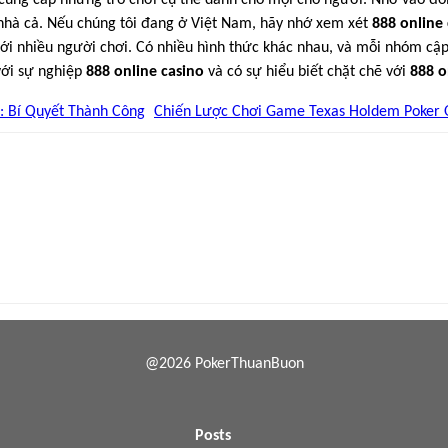
 nhà cả. Nếu chúng tôi đang ở Việt Nam, hãy nhớ xem xét
888 online
với nhiều người chơi. Có nhiều hình thức khác nhau, và mỗi nhóm cậ
với sự nghiệp
888 online casino
và có sự hiểu biết chặt chẽ với
888 o
: Bí Quyết Thành Công
Chiến Lược Chơi Game Texas Holdem Poker 
@2026 PokerThuanBuon
Posts