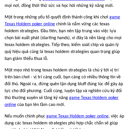
mọi nơi, đồng thời thử sức và học hỏi những kỹ năng mới.
Một trong những yếu tố quyết định thành công khi chơi
game
Texas Holdem poker online
chính là nắm vững các texas
holdem strategies. Đầu tiên, bạn nên tập trung vào việc lựa
chọn bài xuất phát (starting hands), vì đây là nền tảng cho mọi
texas holdem strategies. Tiếp theo, kiểm soát chip và quản lý
quỹ hiệu quả cũng là texas holdem strategies quan trọng giúp
bạn giảm thiểu thua lỗ.
Một mẹo nhỏ trong texas holdem strategies là chú ý tới vị trí
trên bàn chơi - vị trí càng cuối, bạn càng có nhiều thông tin về
đối thủ. Ngoài ra, đừng quên tận dụng bluff đúng lúc để gây áp
lực cho đối phương. Cuối cùng, luyện tập và nghiên cứu kỹ đối
thủ thường xuyên sẽ tăng kỹ năng
game Texas Holdem poker
online
của bạn lên tầm cao mới.
Nếu muốn chinh phục
game Texas Holdem poker online
, việc áp
dụng các texas holdem strategies phù hợp chắc chắn sẽ giúp