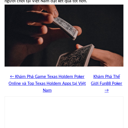
người chơi tại Việt Nam đạt kết quả tốt hơn.
← Khám Phá Game Texas Holdem Poker
Khám Phá Thế
Online và Top Texas Holdem Apps tại Việt
Giới Fun88 Poker
Nam
→