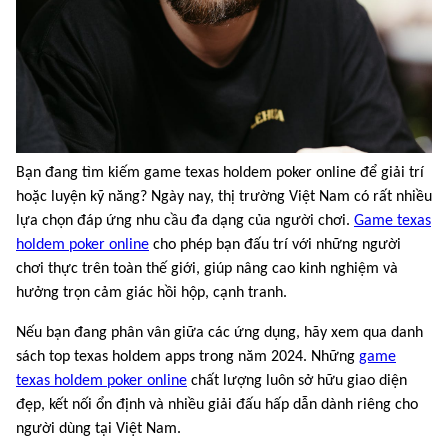
Bạn đang tìm kiếm game texas holdem poker online để giải trí
hoặc luyện kỹ năng? Ngày nay, thị trường Việt Nam có rất nhiều
lựa chọn đáp ứng nhu cầu đa dạng của người chơi.
Game texas
holdem poker online
cho phép bạn đấu trí với những người
chơi thực trên toàn thế giới, giúp nâng cao kinh nghiệm và
hưởng trọn cảm giác hồi hộp, cạnh tranh.
Nếu bạn đang phân vân giữa các ứng dụng, hãy xem qua danh
sách top texas holdem apps trong năm 2024. Những
game
texas holdem poker online
chất lượng luôn sở hữu giao diện
đẹp, kết nối ổn định và nhiều giải đấu hấp dẫn dành riêng cho
người dùng tại Việt Nam.